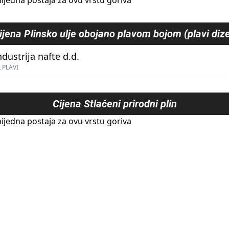
ijedna postaja za ovu vrstu goriva
ijena
Plinsko ulje obojano plavom bojom (plavi dize
ndustrija nafte d.d.
 PLAVI
Cijena
Stlačeni prirodni plin
ijedna postaja za ovu vrstu goriva