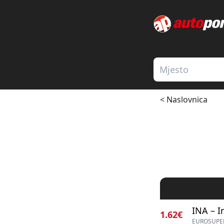
< Naslovnica
INA – I
1.62€
EUROSUPER