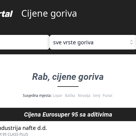
Cijene goriva
sve vrste goriva
Rab
, cijene goriva
Susjedna mjesta:
Lopar
Baška
Novalja
Senj
Punat
Cijena
Eurosuper 95 sa aditivima
ndustrija nafte d.d.
 95 CLASS PLUS