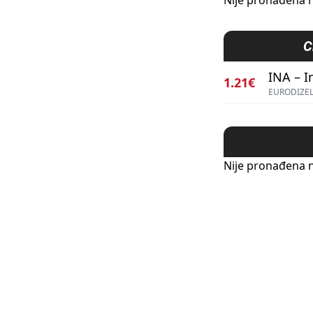
Nije pronađena n
C
INA – I
1.21€
EURODIZEL
Nije pronađena n