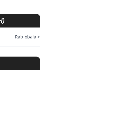
l)
Rab-obala
>