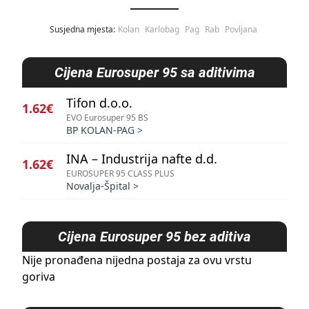
Susjedna mjesta:
Kolan
Karlobag
Pag
Rab
Povljana
Cijena
Eurosuper 95 sa aditivima
Tifon d.o.o.
1.62€
EVO Eurosuper 95 BS
BP KOLAN-PAG
>
INA – Industrija nafte d.d.
1.62€
EUROSUPER 95 CLASS PLUS
Novalja-Špital
>
Cijena
Eurosuper 95 bez aditiva
Nije pronađena nijedna postaja za ovu vrstu
goriva