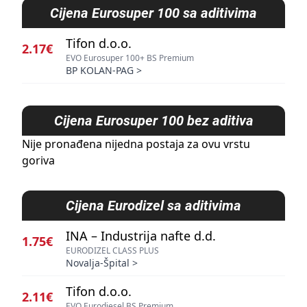
Cijena
Eurosuper 100 sa aditivima
Tifon d.o.o.
2.17€
EVO Eurosuper 100+ BS Premium
BP KOLAN-PAG
>
Cijena
Eurosuper 100 bez aditiva
Nije pronađena nijedna postaja za ovu vrstu
goriva
Cijena
Eurodizel sa aditivima
INA – Industrija nafte d.d.
1.75€
EURODIZEL CLASS PLUS
Novalja-Špital
>
Tifon d.o.o.
2.11€
EVO Eurodiesel BS Premium