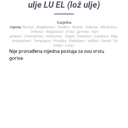
ulje LU EL (lož ulje)
Susjedna
mjesta:
Borovo
Bogdanovci
Tordinci
Nuštar
Vukovar
Markušica
Vinkovci
Negoslavci
Erdut
Jarmina
Stari
Jankovci
Ernestinovo
Antunovac
Osijek
Šodolovci
Ivankovo
Bilje
Andrijaševci
Tompojevci
Privlaka
Vladislavci
Vođinci
Darda
Se
meljci
Lovas
Nije pronađena nijedna postaja za ovu vrstu
goriva