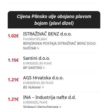
Cijena
Plinsko ulje obojano plavom
bojom (plavi dizel)
ISTRAŽIVAČ BENZ d.o.o.
1.02€
Eurodizel BS plavi
BENZINSKA POSTAJA ISTRAŽIVAČ BENZ D.O.O.
NUŠTAR
>
Santini d.o.o.
1.15€
EURODIZEL BS PLAVI
BP SANTINI
>
AGS Hrvatska d.o.o.
1.21€
EURODIESEL BS PLAVI
BS Vukovar
>
INA – Industrija nafte d.d.
1.21€
EURODIZEL PLAVI
Vinkovci-Genscherova
>