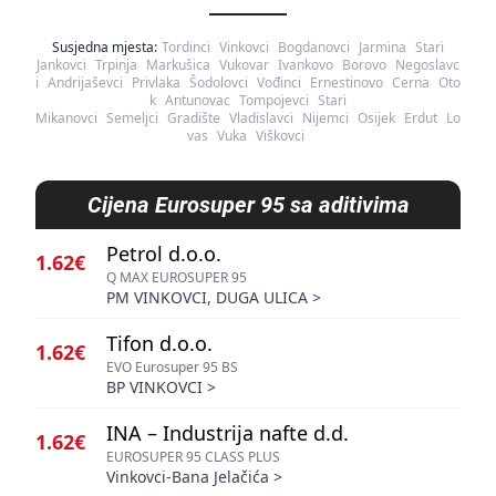
Susjedna mjesta:
Tordinci
Vinkovci
Bogdanovci
Jarmina
Stari
Jankovci
Trpinja
Markušica
Vukovar
Ivankovo
Borovo
Negoslavc
i
Andrijaševci
Privlaka
Šodolovci
Vođinci
Ernestinovo
Cerna
Oto
k
Antunovac
Tompojevci
Stari
Mikanovci
Semeljci
Gradište
Vladislavci
Nijemci
Osijek
Erdut
Lo
vas
Vuka
Viškovci
Cijena
Eurosuper 95 sa aditivima
Petrol d.o.o.
1.62€
Q MAX EUROSUPER 95
PM VINKOVCI, DUGA ULICA
>
Tifon d.o.o.
1.62€
EVO Eurosuper 95 BS
BP VINKOVCI
>
INA – Industrija nafte d.d.
1.62€
EUROSUPER 95 CLASS PLUS
Vinkovci-Bana Jelačića
>