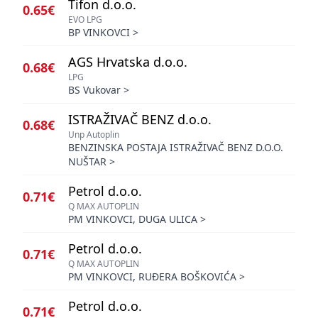
Tifon d.o.o.
0.65€
EVO LPG
BP VINKOVCI
>
AGS Hrvatska d.o.o.
0.68€
LPG
BS Vukovar
>
ISTRAŽIVAČ BENZ d.o.o.
0.68€
Unp Autoplin
BENZINSKA POSTAJA ISTRAŽIVAČ BENZ D.O.O.
NUŠTAR
>
Petrol d.o.o.
0.71€
Q MAX AUTOPLIN
PM VINKOVCI, DUGA ULICA
>
Petrol d.o.o.
0.71€
Q MAX AUTOPLIN
PM VINKOVCI, RUĐERA BOŠKOVIĆA
>
Petrol d.o.o.
0.71€