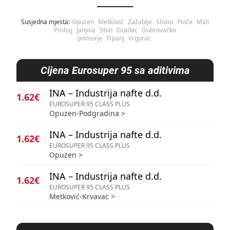
Susjedna mjesta:
Opuzen
Metković
Zažablje
Slivno
Ploče
Mali
Prolog
Janjina
Ston
Gradac
Dubrovačko
primorje
Trpanj
Vrgorac
Cijena
Eurosuper 95 sa aditivima
INA – Industrija nafte d.d.
1.62€
EUROSUPER 95 CLASS PLUS
Opuzen-Podgradina
>
INA – Industrija nafte d.d.
1.62€
EUROSUPER 95 CLASS PLUS
Opuzen
>
INA – Industrija nafte d.d.
1.62€
EUROSUPER 95 CLASS PLUS
Metković-Krvavac
>