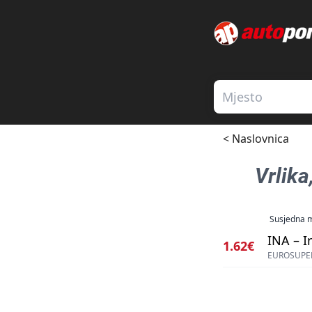
< Naslovnica
Vrlika
Susjedna m
INA – I
1.62€
EUROSUPER