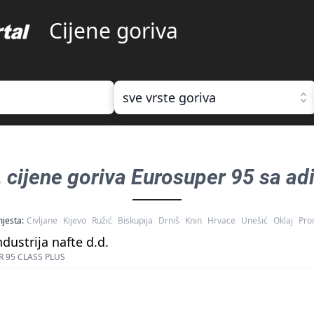
Cijene goriva
sve vrste goriva
, cijene goriva
Eurosuper 95 sa adi
jesta:
Civljane
Kijevo
Ružić
Biskupija
Drniš
Knin
Hrvace
Unešić
Oklaj
Pro
ndustrija nafte d.d.
 95 CLASS PLUS