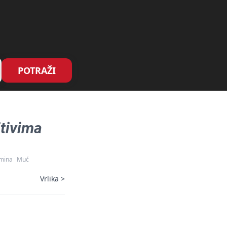
POTRAŽI
tivima
mina
Muć
Vrlika
>