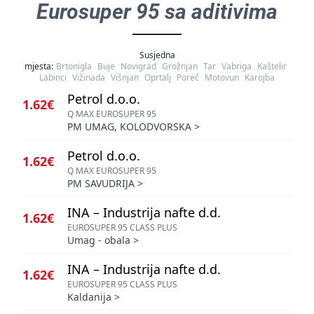
Eurosuper 95 sa aditivima
Susjedna
mjesta:
Brtonigla
Buje
Novigrad
Grožnjan
Tar
Vabriga
Kaštelir
Labinci
Vižinada
Višnjan
Oprtalj
Poreč
Motovun
Karojba
Petrol d.o.o.
1.62€
Q MAX EUROSUPER 95
PM UMAG, KOLODVORSKA
>
Petrol d.o.o.
1.62€
Q MAX EUROSUPER 95
PM SAVUDRIJA
>
INA – Industrija nafte d.d.
1.62€
EUROSUPER 95 CLASS PLUS
Umag - obala
>
INA – Industrija nafte d.d.
1.62€
EUROSUPER 95 CLASS PLUS
Kaldanija
>