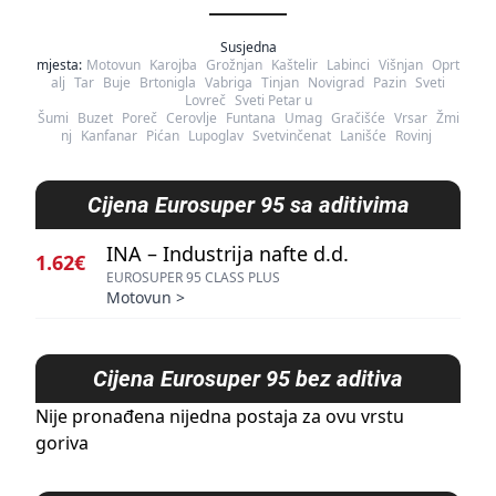
Susjedna
mjesta:
Motovun
Karojba
Grožnjan
Kaštelir
Labinci
Višnjan
Oprt
alj
Tar
Buje
Brtonigla
Vabriga
Tinjan
Novigrad
Pazin
Sveti
Lovreč
Sveti Petar u
Šumi
Buzet
Poreč
Cerovlje
Funtana
Umag
Gračišće
Vrsar
Žmi
nj
Kanfanar
Pićan
Lupoglav
Svetvinčenat
Lanišće
Rovinj
Cijena
Eurosuper 95 sa aditivima
INA – Industrija nafte d.d.
1.62€
EUROSUPER 95 CLASS PLUS
Motovun
>
Cijena
Eurosuper 95 bez aditiva
Nije pronađena nijedna postaja za ovu vrstu
goriva