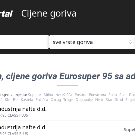
Cijene goriva
sve vrste goriva
n
, cijene goriva
Eurosuper 95 sa ad
usjedna mjesta:
Supetar
Milna
Nerežišća
Postira
Podstrana
Šolta
Split
Dug
iš
Klis
Bol
Kaštela
Pučišća
Okrug
Trogir
Dugopolje
Hvar
Stari Grad
Seget
ndustrija nafte d.d.
 95 CLASS PLUS
ndustrija nafte d.d.
Supet
 95 CLASS PLUS