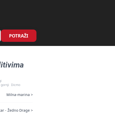
POTRAŽI
itivima
i
 gornji
Dicmo
Milna-marina
>
ar - Žedno Drage
>