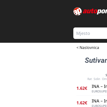
< Naslovnica
Sutiva
S
Rat
Solin
Om
INA – I
1.62€
EUROSUPER
INA – I
1.62€
EUROSUPER