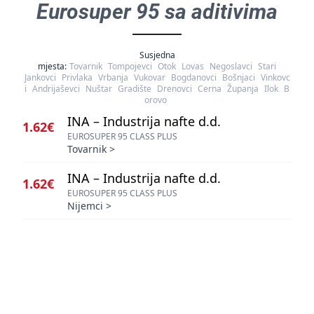
Eurosuper 95 sa aditivima
Susjedna
mjesta:
Tovarnik
Tompojevci
Otok
Lovas
Negoslavci
Stari
Jankovci
Privlaka
Vrbanja
Vukovar
Bogdanovci
Bošnjaci
Vinkovc
i
Andrijaševci
Nuštar
Gradište
Drenovci
Cerna
Županja
Ilok
B
orovo
INA – Industrija nafte d.d.
1.62€
EUROSUPER 95 CLASS PLUS
Tovarnik
>
INA – Industrija nafte d.d.
1.62€
EUROSUPER 95 CLASS PLUS
Nijemci
>