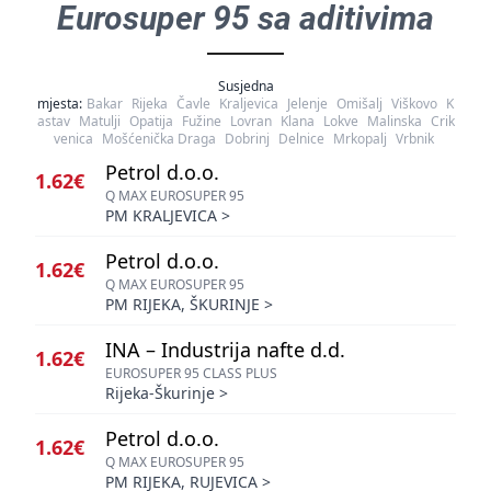
Eurosuper 95 sa aditivima
Susjedna
mjesta:
Bakar
Rijeka
Čavle
Kraljevica
Jelenje
Omišalj
Viškovo
K
astav
Matulji
Opatija
Fužine
Lovran
Klana
Lokve
Malinska
Crik
venica
Mošćenička Draga
Dobrinj
Delnice
Mrkopalj
Vrbnik
Petrol d.o.o.
1.62€
Q MAX EUROSUPER 95
PM KRALJEVICA
>
Petrol d.o.o.
1.62€
Q MAX EUROSUPER 95
PM RIJEKA, ŠKURINJE
>
INA – Industrija nafte d.d.
1.62€
EUROSUPER 95 CLASS PLUS
Rijeka-Škurinje
>
Petrol d.o.o.
1.62€
Q MAX EUROSUPER 95
PM RIJEKA, RUJEVICA
>