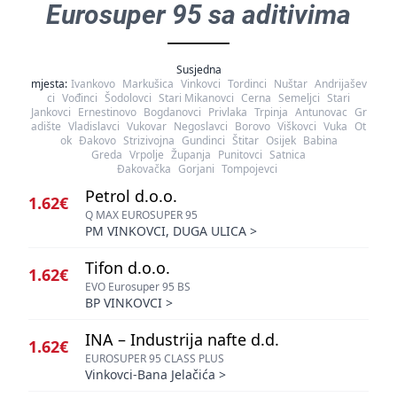
Eurosuper 95 sa aditivima
Susjedna
mjesta:
Ivankovo
Markušica
Vinkovci
Tordinci
Nuštar
Andrijašev
ci
Vođinci
Šodolovci
Stari Mikanovci
Cerna
Semeljci
Stari
Jankovci
Ernestinovo
Bogdanovci
Privlaka
Trpinja
Antunovac
Gr
adište
Vladislavci
Vukovar
Negoslavci
Borovo
Viškovci
Vuka
Ot
ok
Đakovo
Strizivojna
Gundinci
Štitar
Osijek
Babina
Greda
Vrpolje
Županja
Punitovci
Satnica
Đakovačka
Gorjani
Tompojevci
Petrol d.o.o.
1.62€
Q MAX EUROSUPER 95
PM VINKOVCI, DUGA ULICA
>
Tifon d.o.o.
1.62€
EVO Eurosuper 95 BS
BP VINKOVCI
>
INA – Industrija nafte d.d.
1.62€
EUROSUPER 95 CLASS PLUS
Vinkovci-Bana Jelačića
>