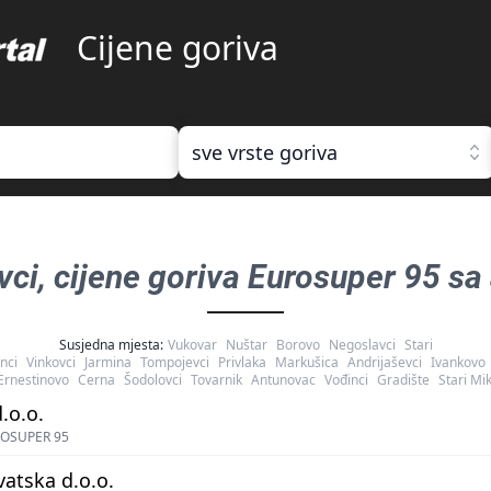
Cijene goriva
sve vrste goriva
vci
, cijene goriva
Eurosuper 95 sa 
Susjedna mjesta:
Vukovar
Nuštar
Borovo
Negoslavci
Stari
nci
Vinkovci
Jarmina
Tompojevci
Privlaka
Markušica
Andrijaševci
Ivankovo
Ernestinovo
Cerna
Šodolovci
Tovarnik
Antunovac
Vođinci
Gradište
Stari Mi
.o.o.
OSUPER 95
atska d.o.o.