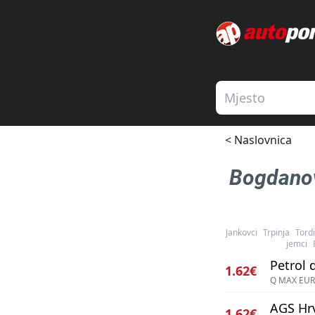
< Naslovnica
Bogdano
Jankovci
Trpinja
Tordi
jemci
Petrol d
1.62€
Q MAX EUR
AGS Hrv
1.62€