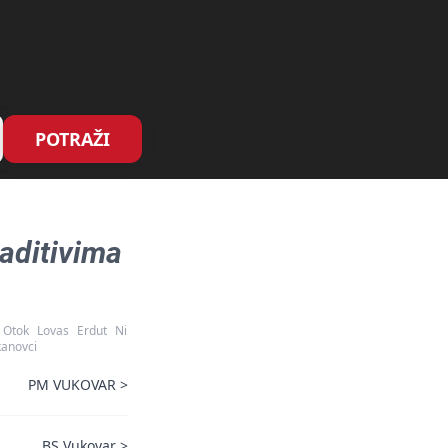
POTRAŽI
aditivima
Otok
Lovas
Erdut
Ni
kanovci
PM VUKOVAR
>
BS Vukovar
>