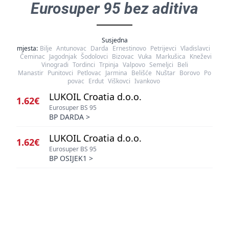
Eurosuper 95 bez aditiva
Susjedna
mjesta:
Bilje
Antunovac
Darda
Ernestinovo
Petrijevci
Vladislavci
Čeminac
Jagodnjak
Šodolovci
Bizovac
Vuka
Markušica
Kneževi
Vinogradi
Tordinci
Trpinja
Valpovo
Semeljci
Beli
Manastir
Punitovci
Petlovac
Jarmina
Belišće
Nuštar
Borovo
Po
povac
Erdut
Viškovci
Ivankovo
LUKOIL Croatia d.o.o.
1.62€
Eurosuper BS 95
BP DARDA
>
LUKOIL Croatia d.o.o.
1.62€
Eurosuper BS 95
BP OSIJEK1
>