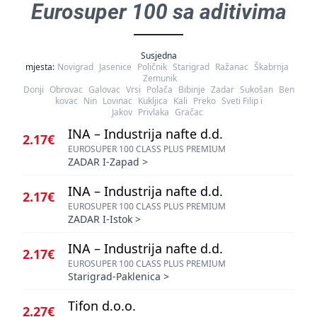
Eurosuper 100 sa aditivima
Susjedna
mjesta:
Novigrad
Jasenice
Poličnik
Starigrad
Ražanac
Škabrnja
Zemunik
Donji
Obrovac
Galovac
Vrsi
Polača
Bibinje
Zadar
Sukošan
Ben
kovac
Nin
Lovinac
Kukljica
Kali
Preko
Sveti Filip i
Jakov
Privlaka
Gračac
INA – Industrija nafte d.d.
2.17€
EUROSUPER 100 CLASS PLUS PREMIUM
ZADAR I-Zapad
>
INA – Industrija nafte d.d.
2.17€
EUROSUPER 100 CLASS PLUS PREMIUM
ZADAR I-Istok
>
INA – Industrija nafte d.d.
2.17€
EUROSUPER 100 CLASS PLUS PREMIUM
Starigrad-Paklenica
>
Tifon d.o.o.
2.27€