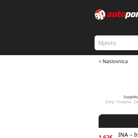
< Naslovnica
Susjedn
Donji
Povljana
Za
INA – I
1.62€