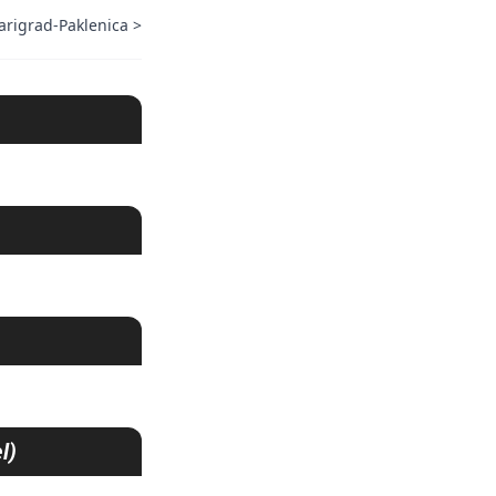
arigrad-Paklenica
>
l)