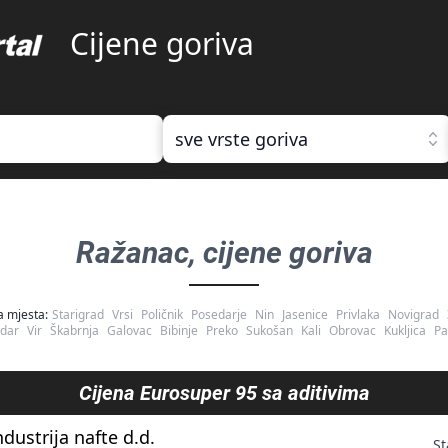
Cijene goriva
sve vrste goriva
Ražanac
, cijene goriva
a mjesta:
Starigrad
Vrsi
Poličnik
Posedarje
Nin
Jasenice
Privlaka
Novigrad
dar
Vir
Škabrnja
Galovac
Bibinje
Preko
Sukošan
Kali
Obrovac
Kukljica
Pa
Cijena
Eurosuper 95 sa aditivima
ndustrija nafte d.d.
St