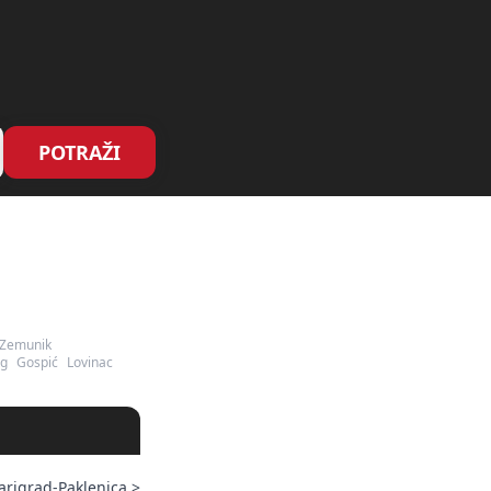
POTRAŽI
Zemunik
g
Gospić
Lovinac
arigrad-Paklenica
>