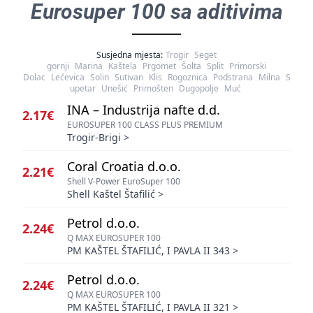
Eurosuper 100 sa aditivima
Susjedna mjesta:
Trogir
Seget
gornji
Marina
Kaštela
Prgomet
Šolta
Split
Primorski
Dolac
Lećevica
Solin
Sutivan
Klis
Rogoznica
Podstrana
Milna
S
upetar
Unešić
Primošten
Dugopolje
Muć
INA – Industrija nafte d.d.
2.17€
EUROSUPER 100 CLASS PLUS PREMIUM
Trogir-Brigi
>
Coral Croatia d.o.o.
2.21€
Shell V-Power EuroSuper 100
Shell Kaštel Štafilić
>
Petrol d.o.o.
2.24€
Q MAX EUROSUPER 100
PM KAŠTEL ŠTAFILIĆ, I PAVLA II 343
>
Petrol d.o.o.
2.24€
Q MAX EUROSUPER 100
PM KAŠTEL ŠTAFILIĆ, I PAVLA II 321
>