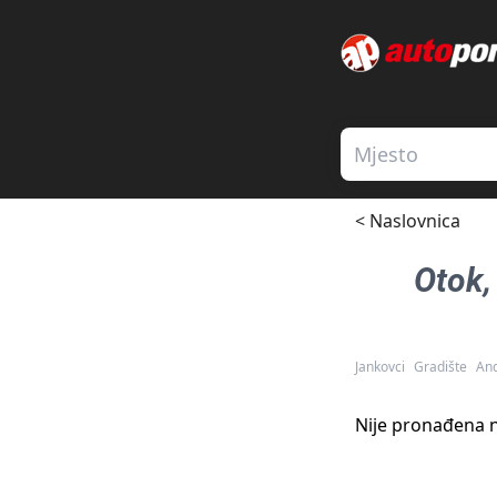
< Naslovnica
Otok
Jankovci
Gradište
And
Nije pronađena n