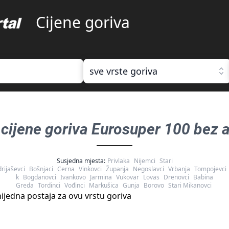
Cijene goriva
sve vrste goriva
, cijene goriva
Eurosuper 100 bez a
Susjedna mjesta:
Privlaka
Nijemci
Stari
rijaševci
Bošnjaci
Cerna
Vinkovci
Županja
Negoslavci
Vrbanja
Tompojevci
k
Bogdanovci
Ivankovo
Jarmina
Vukovar
Lovas
Drenovci
Babina
Greda
Tordinci
Vođinci
Markušica
Gunja
Borovo
Stari Mikanovci
ijedna postaja za ovu vrstu goriva