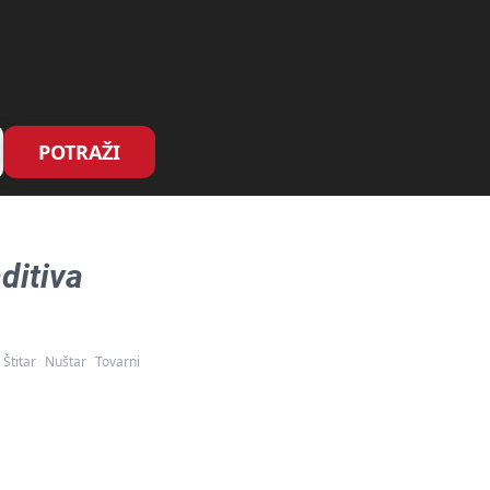
POTRAŽI
ditiva
Štitar
Nuštar
Tovarni