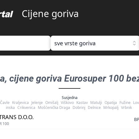
Cijene goriva
sve vrste goriva
na
, cijene goriva
Eurosuper 100 bez
Susjedna
Čavle
Kraljevica
Jelenje
Omišalj
Viškovo
Kastav
Matulji
Opatija
Fužine
Lov
inska
Crikvenica
Mošćenička Draga
Dobrinj
Delnice
Mrkopalj
Vrbnik
TRANS D.O.O.
B
R 100