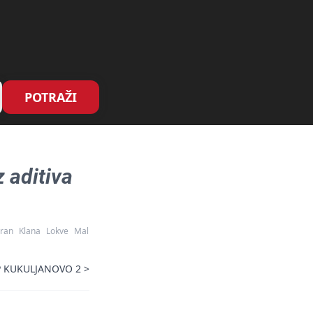
POTRAŽI
 aditiva
ran
Klana
Lokve
Mal
P KUKULJANOVO 2
>