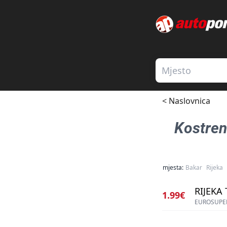
< Naslovnica
Kostre
mjesta:
Bakar
Rijeka
RIJEKA 
1.99€
EUROSUPE