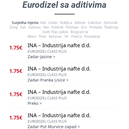
Eurodizel sa aditivima
Susjedna mjesta:
Kali
Zadar
Kukljica
Bibinje
Sukošan
Zemunik
Donji
Sali
Galovac
Nin
Poličnik
Pašman
Vrsi
Privlaka
Škabrnja
Sveti Filip i Jakov
Biograd na
Moru
Tkon
Ražanac
Vir
Polača
Posedarje
INA – Industrija nafte d.d.
1.75€
EURODIZEL CLASS PLUS
Zadar-Jazine
>
INA – Industrija nafte d.d.
1.75€
EURODIZEL CLASS PLUS
Zadar-Franka Lisice
>
INA – Industrija nafte d.d.
1.75€
EURODIZEL CLASS PLUS
Preko
>
INA – Industrija nafte d.d.
1.75€
EURODIZEL CLASS PLUS
Zadar-Put Murvice-zapad
>