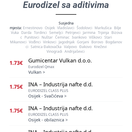
Eurodizel sa aditivima
Susjedna
mjesta:
Ernestinovo
Osijek
Vladislavci
Šodolovci
Markušica
Bilje
Vuka
Darda
Tordinci
Semeljci
Petrijevci
Jarmina
Trpinja
Bizova
c
Punitovci
Nuštar
Čeminac
Ivankovo
Viškovci
Stari
Mikanovci
Vođinci
Vinkovci
Jagodnjak
Gorjani
Borovo
Bogdanov
ci
Satnica Đakovačka
Valpovo
Đakovo
Kneževi
Vinogradi
Andrijaševci
Gumicentar Vulkan d.o.o.
1.73€
Eurodizel Qmax
Vulkan
>
INA – Industrija nafte d.d.
1.75€
EURODIZEL CLASS PLUS
Osijek - Svačićeva
>
INA – Industrija nafte d.d.
1.75€
EURODIZEL CLASS PLUS
Osijek - obilaznica
>