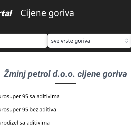
Cijene goriva
sve vrste goriva
Žminj petrol d.o.o.
cijene goriva
urosuper 95 sa aditivima
urosuper 95 bez aditiva
urodizel sa aditivima