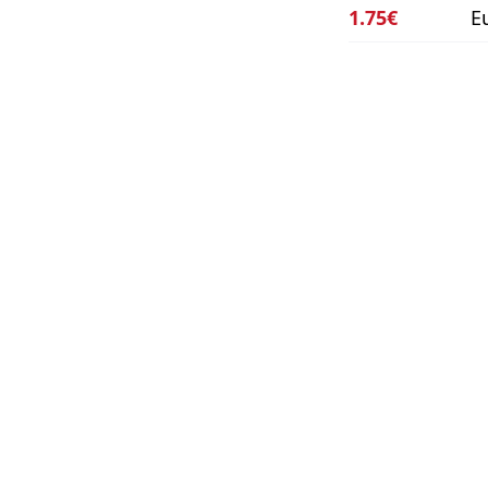
1.75€
E