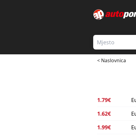
< Naslovnica
1.79€
E
1.62€
E
1.99€
E