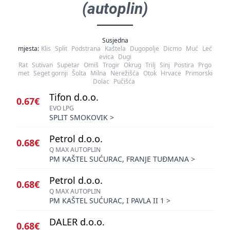
(autoplin)
Susjedna
mjesta:
Klis
Split
Podstrana
Kaštela
Dugopolje
Dicmo
Muć
Leć
evica
Dugi
Rat
Sutivan
Supetar
Omiš
Trogir
Okrug
Trilj
Sinj
Postira
Prgo
met
Seget gornji
Šolta
Milna
Nerežišća
Otok
Hrvace
Primorski
Dolac
Pučišća
Tifon d.o.o.
0.67€
EVO LPG
SPLIT SMOKOVIK
>
Petrol d.o.o.
0.68€
Q MAX AUTOPLIN
PM KAŠTEL SUĆURAC, FRANJE TUĐMANA
>
Petrol d.o.o.
0.68€
Q MAX AUTOPLIN
PM KAŠTEL SUĆURAC, I PAVLA II 1
>
DALER d.o.o.
0.68€