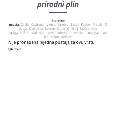
prirodni plin
Susjedna
mjesta:
Čavle
Kostrena
Jelenje
Viškovo
Bakar
Kastav
Matulji
O
patija
Kraljevica
Lovran
Klana
Omišalj
Mošćenička
Draga
Fužine
Malinska
Lokve
Dobrinj
Crikvenica
Lupoglav
Lani
šće
Kršan
Delnice
Nije pronađena nijedna postaja za ovu vrstu
goriva