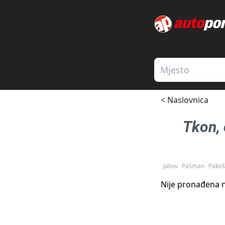
< Naslovnica
Tkon
,
Jakov
Pašman
Pakoš
Nije pronađena n