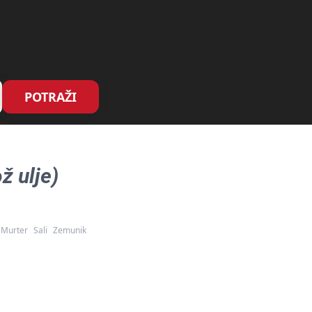
POTRAŽI
ž ulje)
Murter
Sali
Zemunik