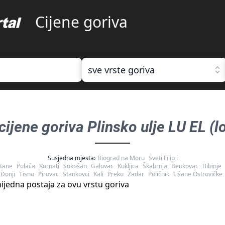
Cijene goriva
sve vrste goriva
 cijene goriva
Plinsko ulje LU EL (lo
Susjedna mjesta:
Biograd na Moru
Sveti Filip i
tane
Polača
Kornati
Sukošan
Galovac
Kukljica
Škabrnja
Benkovac
Bibinje
Donji
Tisno
Pirovac
Stankovci
Kali
Preko
Zadar
Poličnik
Lišane Ostrovičke
ijedna postaja za ovu vrstu goriva