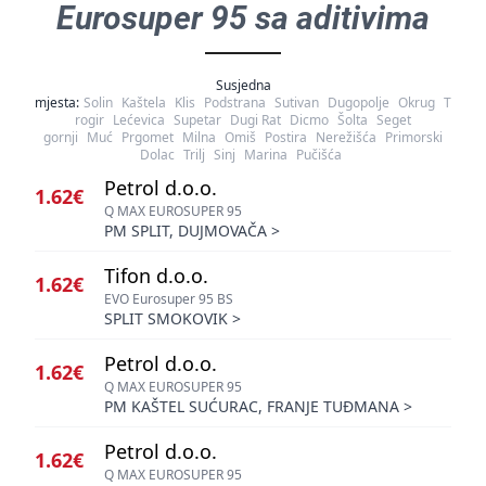
Eurosuper 95 sa aditivima
Susjedna
mjesta:
Solin
Kaštela
Klis
Podstrana
Sutivan
Dugopolje
Okrug
T
rogir
Lećevica
Supetar
Dugi Rat
Dicmo
Šolta
Seget
gornji
Muć
Prgomet
Milna
Omiš
Postira
Nerežišća
Primorski
Dolac
Trilj
Sinj
Marina
Pučišća
Petrol d.o.o.
1.62€
Q MAX EUROSUPER 95
PM SPLIT, DUJMOVAČA
>
Tifon d.o.o.
1.62€
EVO Eurosuper 95 BS
SPLIT SMOKOVIK
>
Petrol d.o.o.
1.62€
Q MAX EUROSUPER 95
PM KAŠTEL SUĆURAC, FRANJE TUĐMANA
>
Petrol d.o.o.
1.62€
Q MAX EUROSUPER 95