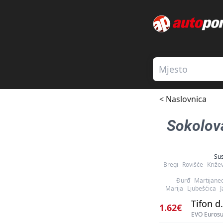
< Naslovnica
Sokolov
Sus
Bregi
Rovišće
Križev
Đurđ
Martijane
Marija
Ljubešćica
J
Tifon d.
1.62€
EVO Eurosu