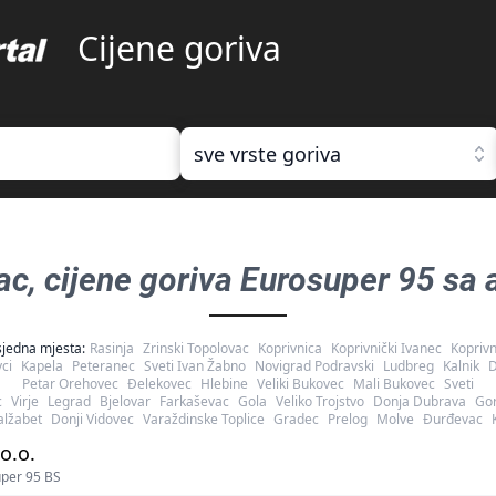
Cijene goriva
sve vrste goriva
ac
, cijene goriva
Eurosuper 95 sa 
jedna mjesta:
Rasinja
Zrinski Topolovac
Koprivnica
Koprivnički Ivanec
Koprivn
ci
Kapela
Peteranec
Sveti Ivan Žabno
Novigrad Podravski
Ludbreg
Kalnik
D
Petar Orehovec
Đelekovec
Hlebine
Veliki Bukovec
Mali Bukovec
Sveti
c
Virje
Legrad
Bjelovar
Farkaševac
Gola
Veliko Trojstvo
Donja Dubrava
Gor
alžabet
Donji Vidovec
Varaždinske Toplice
Gradec
Prelog
Molve
Đurđevac
o.o.
per 95 BS