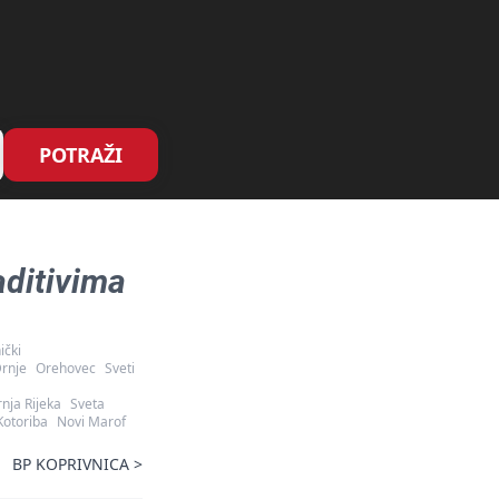
POTRAŽI
aditivima
ički
rnje
Orehovec
Sveti
nja Rijeka
Sveta
Kotoriba
Novi Marof
BP KOPRIVNICA
>