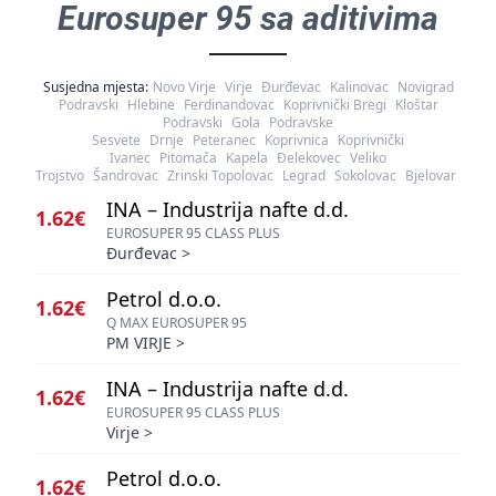
Eurosuper 95 sa aditivima
Susjedna mjesta:
Novo Virje
Virje
Đurđevac
Kalinovac
Novigrad
Podravski
Hlebine
Ferdinandovac
Koprivnički Bregi
Kloštar
Podravski
Gola
Podravske
Sesvete
Drnje
Peteranec
Koprivnica
Koprivnički
Ivanec
Pitomača
Kapela
Đelekovec
Veliko
Trojstvo
Šandrovac
Zrinski Topolovac
Legrad
Sokolovac
Bjelovar
INA – Industrija nafte d.d.
1.62€
EUROSUPER 95 CLASS PLUS
Đurđevac
>
Petrol d.o.o.
1.62€
Q MAX EUROSUPER 95
PM VIRJE
>
INA – Industrija nafte d.d.
1.62€
EUROSUPER 95 CLASS PLUS
Virje
>
Petrol d.o.o.
1.62€