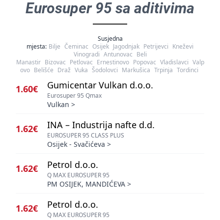
Eurosuper 95 sa aditivima
Susjedna
mjesta:
Bilje
Čeminac
Osijek
Jagodnjak
Petrijevci
Kneževi
Vinogradi
Antunovac
Beli
Manastir
Bizovac
Petlovac
Ernestinovo
Popovac
Vladislavci
Valp
ovo
Belišće
Draž
Vuka
Šodolovci
Markušica
Trpinja
Tordinci
Gumicentar Vulkan d.o.o.
1.60€
Eurosuper 95 Qmax
Vulkan
>
INA – Industrija nafte d.d.
1.62€
EUROSUPER 95 CLASS PLUS
Osijek - Svačićeva
>
Petrol d.o.o.
1.62€
Q MAX EUROSUPER 95
PM OSIJEK, MANDIĆEVA
>
Petrol d.o.o.
1.62€
Q MAX EUROSUPER 95