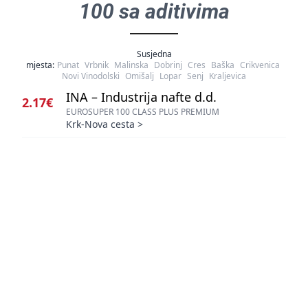
100 sa aditivima
Susjedna
mjesta:
Punat
Vrbnik
Malinska
Dobrinj
Cres
Baška
Crikvenica
Novi Vinodolski
Omišalj
Lopar
Senj
Kraljevica
INA – Industrija nafte d.d.
2.17€
EUROSUPER 100 CLASS PLUS PREMIUM
Krk-Nova cesta
>