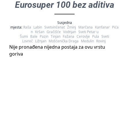
Eurosuper 100 bez aditiva
Susjedna
mjesta:
Raša
Labin
Svetvinčenat
Žminj
Marčana
Kanfanar
Pića
n
Kršan
Gračišće
Vodnjan
Sveti Petar u
Šumi
Bale
Pazin
Tinjan
Fažana
Cerovlje
Pula
Sveti
Lovreč
Ližnjan
Mošćenička Draga
Medulin
Rovinj
Nije pronađena nijedna postaja za ovu vrstu
goriva