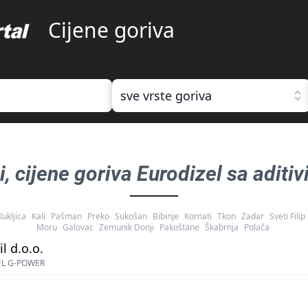
Cijene goriva
sve vrste goriva
i
, cijene goriva
Eurodizel sa aditi
Kukljica
Kali
Pašman
Preko
Sukošan
Bibinje
Kornati
Tkon
Zadar
Sveti Filip
Moru
Galovac
Zemunik Donji
Pakoštane
Škabrnja
Polača
l d.o.o.
EL G-POWER