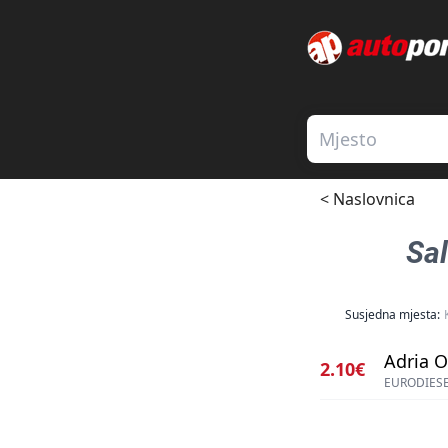
< Naslovnica
Sal
Susjedna mjesta:
Adria Oi
2.10€
EURODIES