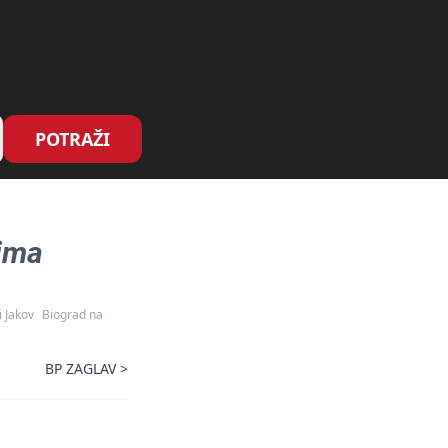
POTRAŽI
vima
 i Jakov
Biograd na
BP ZAGLAV
>