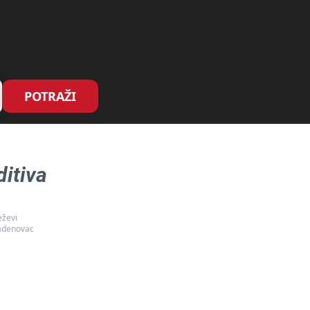
POTRAŽI
ditiva
eževi
denovac