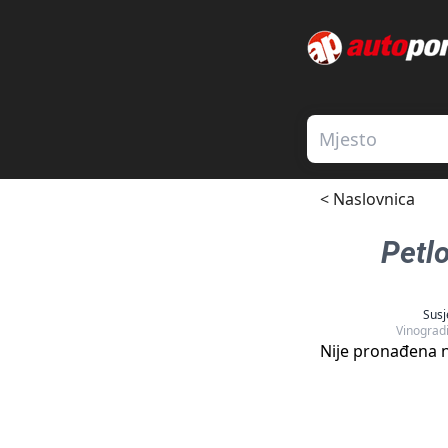
< Naslovnica
Petl
Susj
Vinograd
Nije pronađena n