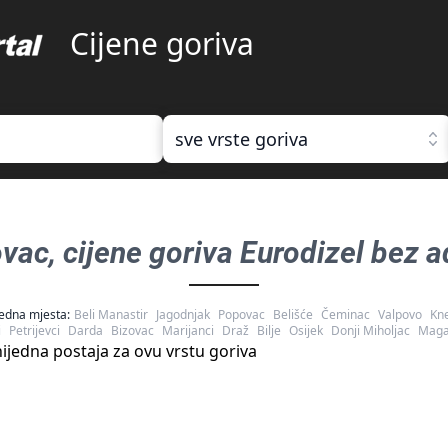
Cijene goriva
sve vrste goriva
ovac
, cijene goriva
Eurodizel bez a
edna mjesta:
Beli Manastir
Jagodnjak
Popovac
Belišće
Čeminac
Valpovo
Kn
i
Petrijevci
Darda
Bizovac
Marijanci
Draž
Bilje
Osijek
Donji Miholjac
Maga
ijedna postaja za ovu vrstu goriva