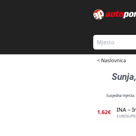
< Naslovnica
Sunja
Susjedna mjesta:
INA – I
1.62€
EUROSUPER