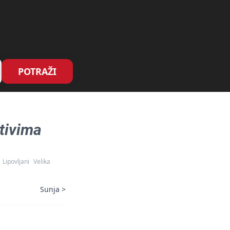
POTRAŽI
tivima
Lipovljani
Velika
Sunja
>