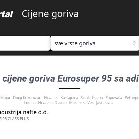
Cijene goriva
sve vrste goriva
, cijene goriva
Eurosuper 95 sa adi
Majur
Donji Kukuruzari
Hrvatska Kostajnica
Sisak
Kutina
Popovača
Petrinja
Ludina
Hrvatska Dubica
Martinska Ves
Jasenovac
ndustrija nafte d.d.
 95 CLASS PLUS