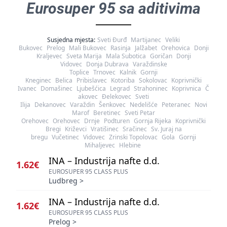
Eurosuper 95 sa aditivima
Susjedna mjesta:
Sveti Đurđ
Martijanec
Veliki
Bukovec
Prelog
Mali Bukovec
Rasinja
Jalžabet
Orehovica
Donji
Kraljevec
Sveta Marija
Mala Subotica
Goričan
Donji
Vidovec
Donja Dubrava
Varaždinske
Toplice
Trnovec
Kalnik
Gornji
Kneginec
Belica
Pribislavec
Kotoriba
Sokolovac
Koprivnički
Ivanec
Domašinec
Ljubešćica
Legrad
Strahoninec
Koprivnica
Č
akovec
Đelekovec
Sveti
Ilija
Dekanovec
Varaždin
Šenkovec
Nedelišće
Peteranec
Novi
Marof
Beretinec
Sveti Petar
Orehovec
Orehovec
Drnje
Podturen
Gornja Rijeka
Koprivnički
Bregi
Križevci
Vratišinec
Sračinec
Sv. Juraj na
bregu
Vučetinec
Vidovec
Zrinski Topolovac
Gola
Gornji
Mihaljevec
Hlebine
INA – Industrija nafte d.d.
1.62€
EUROSUPER 95 CLASS PLUS
Ludbreg
>
INA – Industrija nafte d.d.
1.62€
EUROSUPER 95 CLASS PLUS
Prelog
>